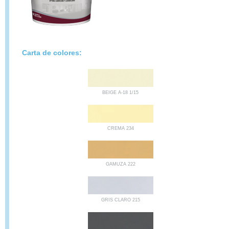
Carta de colores:
BEIGE A-18 1/15
CREMA 234
GAMUZA 222
GRIS CLARO 215