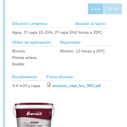
4 Lts
15 Lts
Dilución Limpieza:
Secado al tacto:
Agua, 1ª capa 10-15%, 2ª capa 5%
2 horas a 20ºC
Útiles de aplicación:
Repintado:
Brocha
Mínimo: 12 horas a 20ºC
Pistola airless
Rodillo
Rendimiento:
Ficha técnica:
3-4 m2/l y capa
emulsion_crepi_liso_3002.pdf