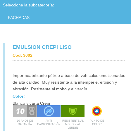
PRODUCTOS
Seleccione la subcategoría:
CONTACTO
FACHADAS
DESCARGAS
EMULSION CREPI LISO
Cod. 3002
Impermeabilizante pétreo a base de vehículos emulsionados
de alta calidad. Muy resistente a la intemperie, erosión y
abrasión. Resistente al moho y al verdín.
Color:
Blanco y carta Crepi
10 AÑOS DE
ANTI
RESISTENTE AL
PUNTO DE
GARANTÍA
CARBONATACIÓN
MOHO Y AL
COLOR
VERDÍN