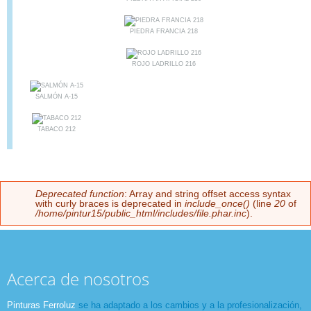
PIEDRA FRANCIA 218
ROJO LADRILLO 216
SALMÓN A-15
TABACO 212
Deprecated function
: Array and string offset access syntax
Mensaje de error
with curly braces is deprecated in
include_once()
(line
20
of
/home/pintur15/public_html/includes/file.phar.inc
).
Acerca de nosotros
Pinturas Ferroluz
se ha adaptado a los cambios y a la profesionalización,