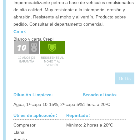
Impermeabilizante pétreo a base de vehículos emulsionados
de alta calidad. Muy resistente a la intemperie, erosión y
abrasión. Resistente al moho y al verdín. Producto sobre
pedido. Consultar al departamento comercial.
Color:
Blanco y carta Crepi
10 AÑOS DE
RESISTENTE AL
GARANTÍA
MOHO Y AL
VERDÍN
15 Lts
Dilución Limpieza:
Secado al tacto:
Agua, 1ª capa 10-15%, 2ª capa 5%
1 hora a 20ºC
Útiles de aplicación:
Repintado:
Compresor
Mínimo: 2 horas a 20ºC
Llana
Rodillo