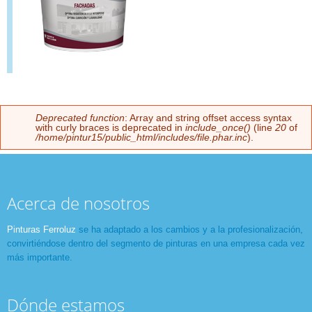
Deprecated function
: Array and string offset access syntax
Mensaje de error
with curly braces is deprecated in
include_once()
(line
20
of
/home/pintur15/public_html/includes/file.phar.inc
).
Acerca de nosotros
Pinturas Ferroluz
se ha adaptado a los cambios y a la profesionalización,
convirtiéndose dentro del segmento de pinturas en una empresa cada vez
más importante.
Dónde estamos