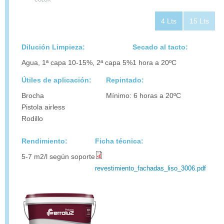
4 Lts
15 Lts
Dilución Limpieza:
Secado al tacto:
Agua, 1ª capa 10-15%, 2ª capa 5%
1 hora a 20ºC
Útiles de aplicación:
Repintado:
Brocha
Mínimo: 6 horas a 20ºC
Pistola airless
Rodillo
Rendimiento:
Ficha técnica:
5-7 m2/l según soporte
revestimiento_fachadas_liso_3006.pdf