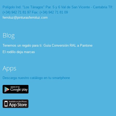
Polígolo Ind. "Los Tánagos" Par. 5 y 6 Val de San Vicente - Cantabria Tlf:
(+34) 942 71 81 97 Fax: (+34) 942 71 81 09
ferroluz@pinturasferroluz.com
Blog
Tenemos un regalo para ti: Guìa Conversión RAL a Pantone
El rodillo deja marcas
Apps
Descarga nuestro catálogo en tu smartphone