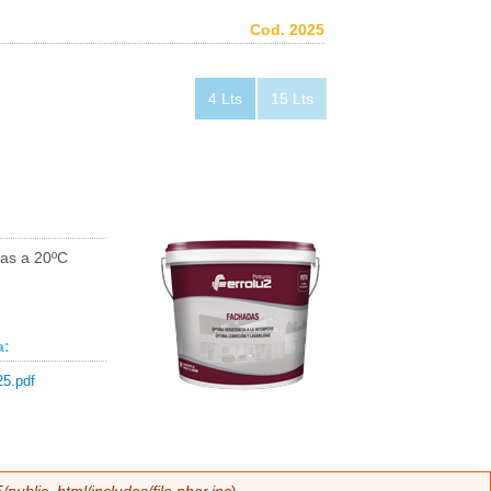
Cod. 2025
4 Lts
15 Lts
ras a 20ºC
a:
25.pdf