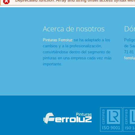
Deprecated function
: Array and string offset access syntax wit
Mensaje de error
Acerca de nosotros
Dó
Pinturas Ferroluz
se ha adaptado a los
Polígo
cambios y a la profesionalización,
de San
convirtiéndose dentro del segmento de
71 81
pinturas en una empresa cada vez más
ferrol
importante.