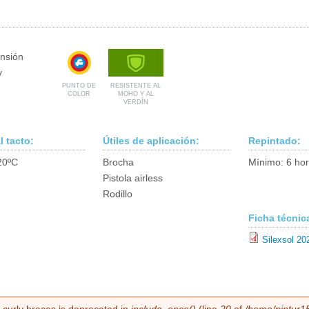
ensión
y
PUNTO DE
RESISTENTE AL
COLOR
MOHO Y AL
VERDÍN
l tacto:
Útiles de aplicación:
Repintado:
20ºC
Brocha
Mínimo: 6 ho
Pistola airless
Rodillo
Ficha técnic
Silexsol 20