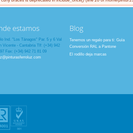
h curly braces is deprecated in
include_once()
(line
20
of
/home/pintur15
nde estamos
Blog
lo Ind. "Los Tánagos" Par. 5 y 6 Val
Tenemos un regalo para ti: Guìa
 Vicente - Cantabria Tlf: (+34) 942
Conversión RAL a Pantone
 97 Fax: (+34) 942 71 81 09
El rodillo deja marcas
uz@pinturasferroluz.com