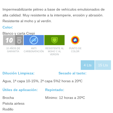
PRODUCTOS
Impermeabilizante pétreo a base de vehículos emulsionados de
CONTACTO
alta calidad. Muy resistente a la intemperie, erosión y abrasión.
Resistente al moho y al verdín.
DESCARGAS
Color:
Blanco y carta Crepi
10 AÑOS DE
ANTI
RESISTENTE AL
PUNTO DE
GARANTÍA
CARBONATACIÓN
MOHO Y AL
COLOR
VERDÍN
4 Lts
15 Lts
Dilución Limpieza:
Secado al tacto:
Agua, 1ª capa 10-15%, 2ª capa 5%
2 horas a 20ºC
Útiles de aplicación:
Repintado:
Brocha
Mínimo: 12 horas a 20ºC
Pistola airless
Rodillo