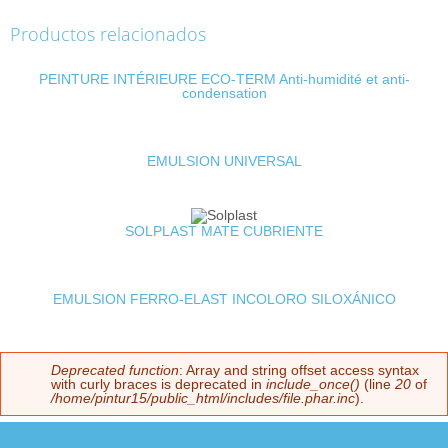
Productos relacionados
PEINTURE INTÉRIEURE ECO-TERM Anti-humidité et anti-
condensation
EMULSION UNIVERSAL
SOLPLAST MATE CUBRIENTE
EMULSION FERRO-ELAST INCOLORO SILOXÁNICO
Deprecated function
: Array and string offset access syntax
Mensaje de error
with curly braces is deprecated in
include_once()
(line
20
of
/home/pintur15/public_html/includes/file.phar.inc
).