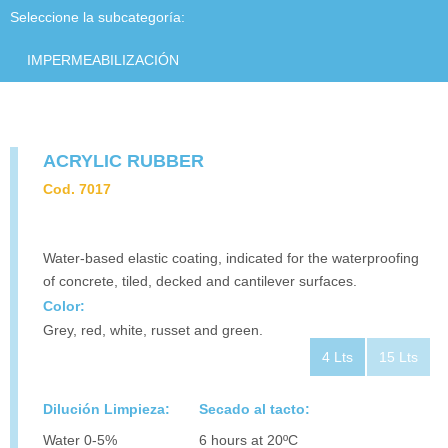
PRODUCTOS
Seleccione la subcategoría:
CONTACTO
IMPERMEABILIZACIÓN
DESCARGAS
ACRYLIC RUBBER
Cod. 7017
Water-based elastic coating, indicated for the waterproofing
of concrete, tiled, decked and cantilever surfaces.
Color:
Grey, red, white, russet and green.
4 Lts
15 Lts
Dilución Limpieza:
Secado al tacto:
Water 0-5%
6 hours at 20ºC