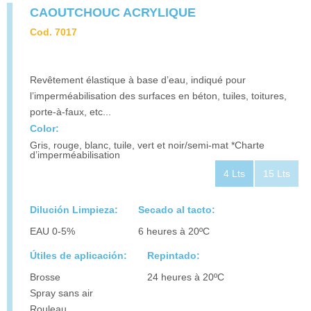
CAOUTCHOUC ACRYLIQUE
Cod. 7017
Revêtement élastique à base d’eau, indiqué pour
l’imperméabilisation des surfaces en béton, tuiles, toitures,
porte-à-faux, etc...
Color:
Gris, rouge, blanc, tuile, vert et noir/semi-mat *Charte
d’imperméabilisation
4 Lts
15 Lts
Dilución Limpieza:
Secado al tacto:
EAU 0-5%
6 heures à 20ºC
Útiles de aplicación:
Repintado:
Brosse
24 heures à 20ºC
Spray sans air
Rouleau