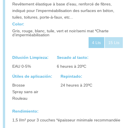
Revêtement élastique à base d’eau, renforcé de fibres,
indiqué pour l’imperméabilisation des surfaces en béton,
tuiles, toitures, porte-à-faux, etc...
Color:
Gris, rouge, blanc, tuile, vert et noir/semi mat *Charte
d’imperméabilisation
4 Lts
15 Lts
Dilución Limpieza:
Secado al tacto:
EAU 0-5%
6 heures à 20ºC
Útiles de aplicación:
Repintado:
Brosse
24 heures à 20ºC
Spray sans air
Rouleau
Rendimiento:
1,5 l/m² pour 3 couches *épaisseur minimale recommandée