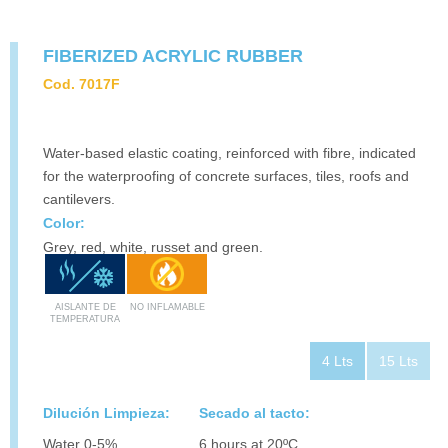
FIBERIZED ACRYLIC RUBBER
Cod. 7017F
Water-based elastic coating, reinforced with fibre, indicated
for the waterproofing of concrete surfaces, tiles, roofs and
cantilevers.
Color:
Grey, red, white, russet and green.
AISLANTE DE
NO INFLAMABLE
TEMPERATURA
4 Lts
15 Lts
Dilución Limpieza:
Secado al tacto:
Water 0-5%
6 hours at 20ºC