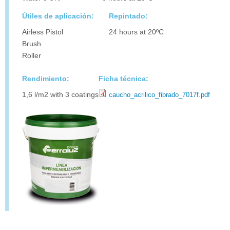
Útiles de aplicación:
Repintado:
Airless Pistol
24 hours at 20ºC
Brush
Roller
Rendimiento:
Ficha técnica:
1,6 l/m2 with 3 coatings
caucho_acrilico_fibrado_7017f.pdf