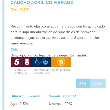
CAUCHO ACRÍLICO FIBRADO
Cod. 7017F
Recubrimiento elástico al agua, reforzado con fibra, indicado
para la impermeabilización de superficies de hormigón,
baldosas, tejas, cubiertas, voladizos etc. Soporta tránsito
ligero eventual.
Color:
Gris, rojo, blanco, teja, verde y negro. Semimate.
5 AÑOS DE
AISLANTE DE
NO INFLAMABLE
GARANTÍA
TEMPERATURA
4 Lts
15 Lts
Dilución Limpieza:
Secado al tacto:
Agua 0-5%
6 horas a 20ºC