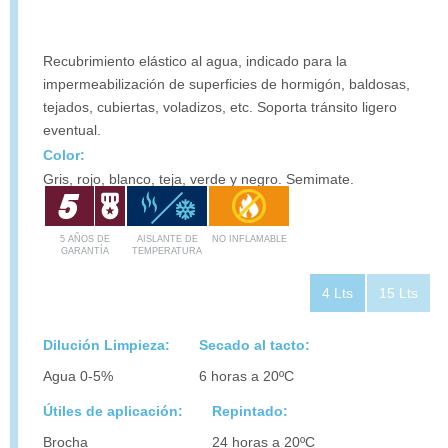
Recubrimiento elástico al agua, indicado para la
impermeabilización de superficies de hormigón, baldosas,
tejados, cubiertas, voladizos, etc. Soporta tránsito ligero
eventual.
Color:
Gris, rojo, blanco, teja, verde y negro. Semimate.
5 AÑOS DE
AISLANTE DE
NO INFLAMABLE
GARANTÍA
TEMPERATURA
4 Lts
15 Lts
Dilución Limpieza:
Secado al tacto:
Agua 0-5%
6 horas a 20ºC
Útiles de aplicación:
Repintado:
Brocha
24 horas a 20ºC