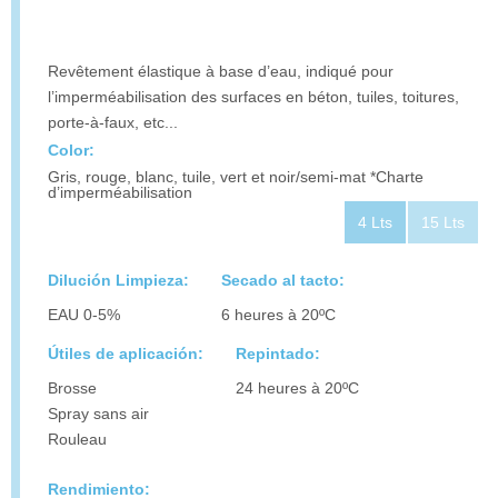
Revêtement élastique à base d’eau, indiqué pour
l’imperméabilisation des surfaces en béton, tuiles, toitures,
porte-à-faux, etc...
Color:
Gris, rouge, blanc, tuile, vert et noir/semi-mat *Charte
d’imperméabilisation
4 Lts
15 Lts
Dilución Limpieza:
Secado al tacto:
EAU 0-5%
6 heures à 20ºC
Útiles de aplicación:
Repintado:
Brosse
24 heures à 20ºC
Spray sans air
Rouleau
Rendimiento: