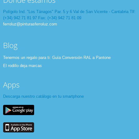
Dónde estamos
Polígolo Ind. "Los Tánagos" Par. 5 y 6 Val de San Vicente - Cantabria Tlf:
(+34) 942 71 81 97 Fax: (+34) 942 71 81 09
ferroluz@pinturasferroluz.com
Blog
Tenemos un regalo para ti: Guìa Conversión RAL a Pantone
El rodillo deja marcas
Apps
Descarga nuestro catálogo en tu smartphone