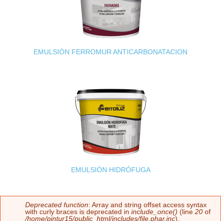
EMULSIÓN FERROMUR ANTICARBONATACION
EMULSIÓN HIDRÓFUGA
Deprecated function
: Array and string offset access syntax
Mensaje de error
with curly braces is deprecated in
include_once()
(line
20
of
/home/pintur15/public_html/includes/file.phar.inc
).