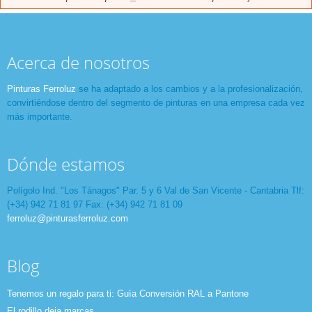
Acerca de nosotros
Pinturas Ferroluz
se ha adaptado a los cambios y a la profesionalización,
convirtiéndose dentro del segmento de pinturas en una empresa cada vez
más importante.
Dónde estamos
Polígolo Ind. "Los Tánagos" Par. 5 y 6 Val de San Vicente - Cantabria Tlf:
(+34) 942 71 81 97 Fax: (+34) 942 71 81 09
ferroluz@pinturasferroluz.com
Blog
Tenemos un regalo para ti: Guìa Conversión RAL a Pantone
El rodillo deja marcas