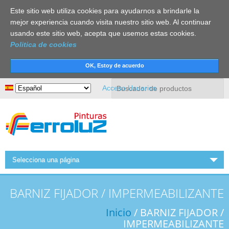
Este sitio web utiliza cookies para ayudarnos a brindarle la
mejor experiencia cuando visita nuestro sitio web. Al continuar
usando este sitio web, acepta que usemos estas cookies.
Politica de cookies
Buscar
Acceso Usuarios
Selecciona una página
INICIO
BARNIZ FIJADOR / IMPERMEABILIZANTE
FERROLUZ
Inicio
/ BARNIZ FIJADOR /
ACTUALIDAD
IMPERMEABILIZANTE