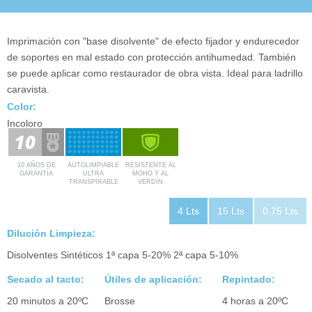
PRODUCTOS
CONTACTO
Imprimación con "base disolvente" de efecto fijador y endurecedor
de soportes en mal estado con protección antihumedad. También
DESCARGAS
se puede aplicar como restaurador de obra vista. Ideal para ladrillo
caravista.
Color:
Incoloro
10 AÑOS DE
AUTOLIMPIABLE
RESISTENTE AL
GARANTÍA
ULTRA
MOHO Y AL
TRANSPIRABLE
VERDÍN
4 Lts
15 Lts
0,75 Lts
Dilución Limpieza:
Disolventes Sintéticos 1ª capa 5-20% 2ª capa 5-10%
Secado al tacto:
Útiles de aplicación:
Repintado:
20 minutos a 20ºC
Brosse
4 horas a 20ºC